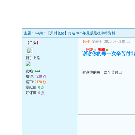
主题 : 074期：【天财色猪】打造2026年最强最稳中特资料！
10楼
发表于: 2026-07-08 01:55
---
【
丫头
】
u
回复
u
编辑
u
谢谢你的每一次辛苦付
新手上路
发帖:
444
谢谢你的每一次辛苦付出
威望:
4239 点
铜币:
2120 枚
贡献值:
0 点
好评度:
0 点