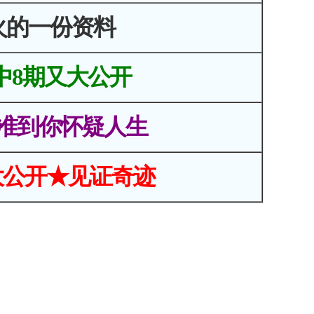
火的一份资料
中8期又大公开
准到你怀疑人生
大公开★见证奇迹