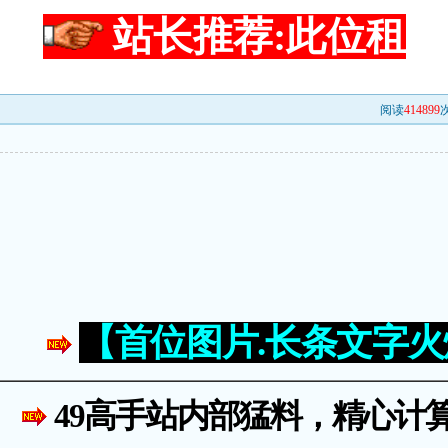
站长推荐:此位租
阅读
414899
次
出
【首位图片.长条文字
49高手站内部猛料，精心计