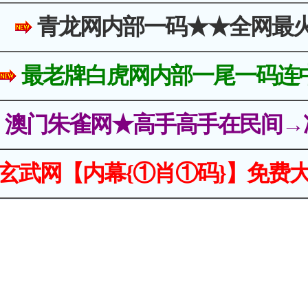
青龙网内部一码★★全网最
最老牌白虎网内部一尾一码连
澳门朱雀网★高手高手在民间→
玄武网【内幕{①肖①码}】免费