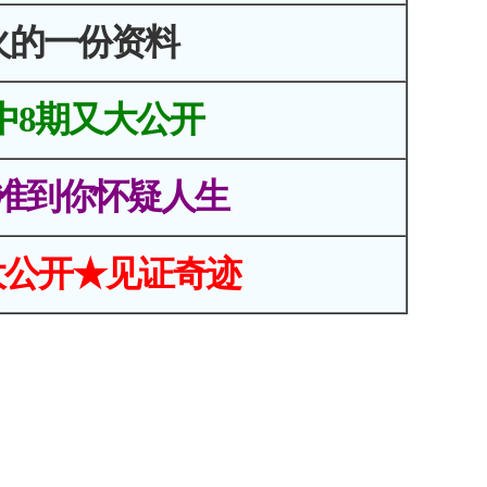
火的一份资料
中8期又大公开
准到你怀疑人生
大公开★见证奇迹