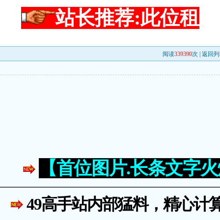
站长推荐:此位租
阅读
339390
次 |
返回列
！
【首位图片.长条文字
49高手站内部猛料，精心计