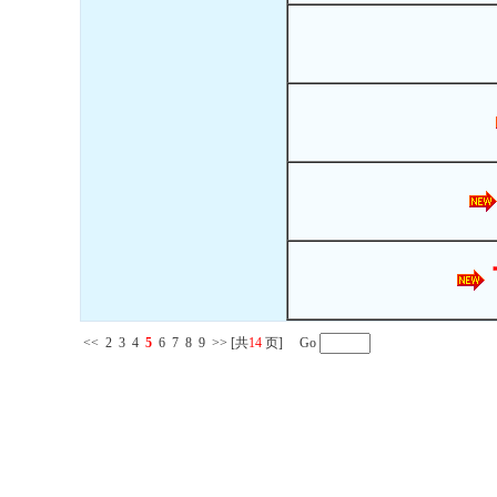
<<
2
3
4
5
6
7
8
9
>>
[共
14
页] Go