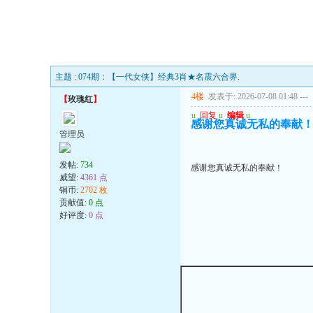
主题 : 074期：【一代女侠】经典3肖★名震六合界.
4楼
发表于: 2026-07-08 01:48
---
【
玫瑰红
】
u
回复
u
编辑
u
感谢您真诚无私的奉献
管理员
发帖:
734
感谢您真诚无私的奉献！
威望:
4361 点
铜币:
2702 枚
贡献值:
0 点
好评度:
0 点