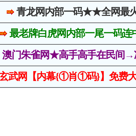
青龙网内部一码★★全网最
最老牌白虎网内部一尾一码连
澳门朱雀网★高手高手在民间→
玄武网【内幕{①肖①码}】免费