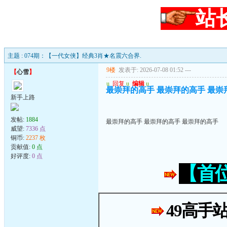
站
主题 : 074期：【一代女侠】经典3肖★名震六合界.
9楼
发表于: 2026-07-08 01:52
---
【
心雪
】
u
回复
u
编辑
u
最崇拜的高手 最崇拜的高手 最崇
新手上路
发帖:
1884
最崇拜的高手 最崇拜的高手 最崇拜的高手
威望:
7336 点
铜币:
2237 枚
贡献值:
0 点
好评度:
0 点
【首
49高手