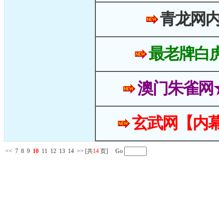
青龙网
最老牌白
澳门朱雀网
玄武网【内幕
<<
7
8
9
10
11
12
13
14
>>
[共
14
页] Go