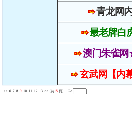
青龙网
最老牌白
澳门朱雀网
玄武网【内幕
<<
6
7
8
9
10
11
12
13
>>
[共
15
页] Go