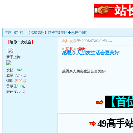
站
主题 : 074期：【福星高照】精准7肖专区◆已连中6期.
8楼
发表于: 2026-07-08 01:51
---
【
给你一次机会
】
u
回复
u
编辑
u
感恩亲人朋友生活会更美好!
新手上路
发帖:
1846
感恩亲人朋友生活会更美好!
威望:
7247 点
铜币:
2190 枚
贡献值:
0 点
好评度:
0 点
【首
49高手