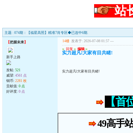
站
主题 : 074期：【福星高照】精准7肖专区◆已连中6期.
14楼
发表于: 2026-07-08 01:57
---
【
把握未来
】
u
回复
u
编辑
u
实力超凡!大家有目共睹!
新手上路
发帖:
521
实力超凡!大家有目共睹!
威望:
4561 点
铜币:
2281 枚
贡献值:
0 点
好评度:
0 点
【首
49高手