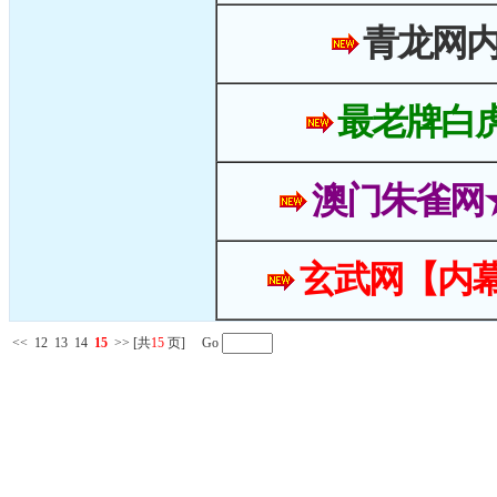
青龙网
最老牌白
澳门朱雀网
玄武网【内幕
<<
12
13
14
15
>>
[共
15
页] Go