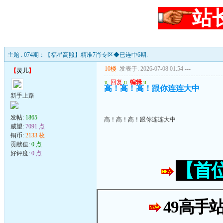
站
主题 : 074期：【福星高照】精准7肖专区◆已连中6期.
10楼
发表于: 2026-07-08 01:54
---
【
灵儿
】
u
回复
u
编辑
u
高！高！高！跟你连连大中
新手上路
发帖:
1865
高！高！高！跟你连连大中
威望:
7091 点
铜币:
2133 枚
贡献值:
0 点
好评度:
0 点
【首
49高手