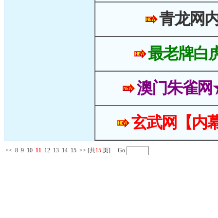
青龙网
最老牌白
澳门朱雀网
玄武网【内幕
<<
8
9
10
11
12
13
14
15
>>
[共
15
页] Go