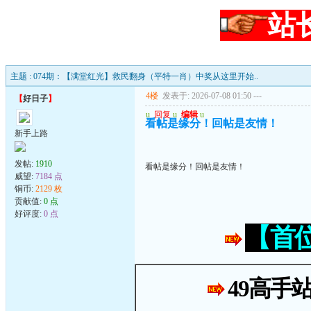
站
主题 : 074期：【满堂红光】救民翻身（平特一肖）中奖从这里开始..
4楼
发表于: 2026-07-08 01:50
---
【
好日子
】
u
回复
u
编辑
u
看帖是缘分！回帖是友情！
新手上路
发帖:
1910
看帖是缘分！回帖是友情！
威望:
7184 点
铜币:
2129 枚
贡献值:
0 点
好评度:
0 点
【首
49高手