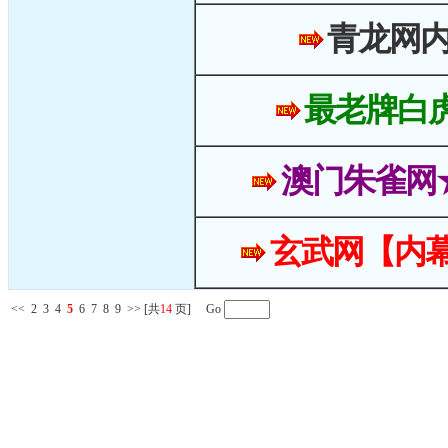
青龙网
最老牌白
澳门朱雀网
玄武网【内幕
<<
2
3
4
5
6
7
8
9
>>
[共
14
页] Go