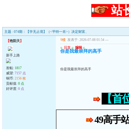
站
主题 : 074期：【学无止境】（<平特一肖>）决定财富、
9楼
发表于: 2026-07-08 01:54
---
【
艳阳天
】
u
回复
u
编辑
u
你是我最崇拜的高手
新手上路
发帖:
1817
你是我最崇拜的高手
威望:
7157 点
铜币:
2156 枚
贡献值:
0 点
好评度:
0 点
【首
49高手