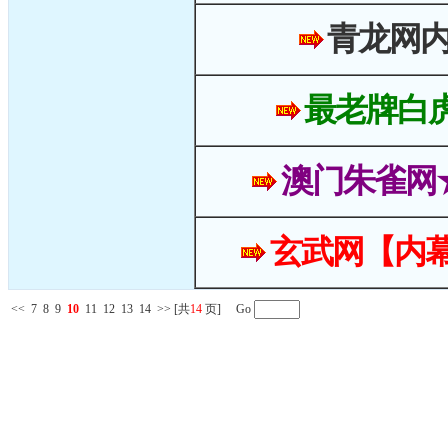
青龙网
最老牌白
澳门朱雀网
玄武网【内幕
<<
7
8
9
10
11
12
13
14
>>
[共
14
页] Go