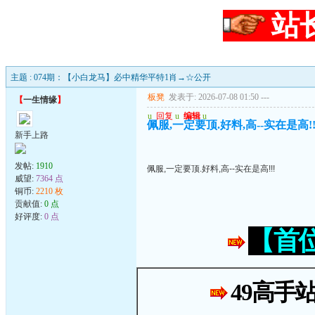
站
主题 : 074期：【小白龙马】必中精华平特1肖→☆公开
板凳
发表于: 2026-07-08 01:50
---
【
一生情缘
】
u
回复
u
编辑
u
佩服,一定要顶.好料,高--实在是高!!
新手上路
发帖:
1910
佩服,一定要顶.好料,高--实在是高!!!
威望:
7364 点
铜币:
2210 枚
贡献值:
0 点
好评度:
0 点
【首
49高手