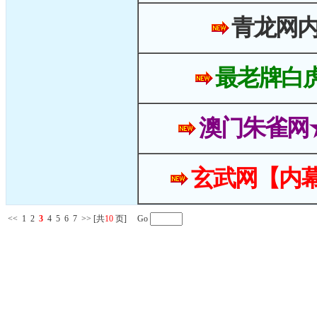
青龙网
最老牌白
澳门朱雀网
玄武网【内幕
<<
1
2
3
4
5
6
7
>>
[共
10
页] Go