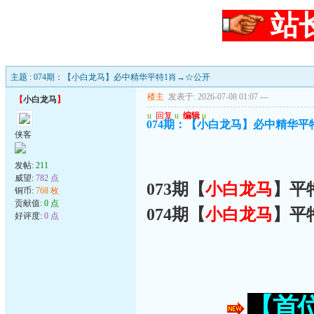
站
主题 : 074期：【小白龙马】必中精华平特1肖→☆公开
楼主
发表于: 2026-07-08 01:07
---
【
小白龙马
】
u
回复
u
编辑
u
074期：【小白龙马】必中精华平
侠客
发帖:
211
威望:
782 点
073期【
小白龙马
】平
铜币:
768 枚
贡献值:
0 点
074期【
小白龙马
】平
好评度:
0 点
【首