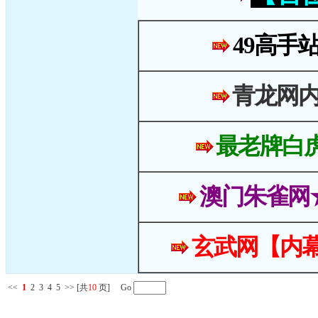
49高手
青龙网
最老牌白
澳门朱雀网
玄武网【内幕
<<
1
2
3
4
5
>>
[共
10
页] Go