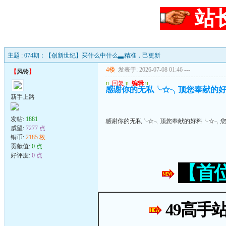
站
主题 : 074期：【创新世纪】买什么中什么▃精准，己更新
4楼
发表于: 2026-07-08 01:46
---
【
风铃
】
u
回复
u
编辑
u
感谢你的无私╰☆╮顶您奉献的
新手上路
发帖:
1881
感谢你的无私╰☆╮顶您奉献的好料╰☆╮
威望:
7277 点
铜币:
2185 枚
贡献值:
0 点
好评度:
0 点
【首
49高手