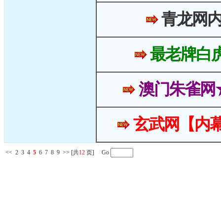
青龙网
最老牌白
澳门朱雀网
玄武网【内幕
<<
2
3
4
5
6
7
8
9
>>
[共
12
页] Go