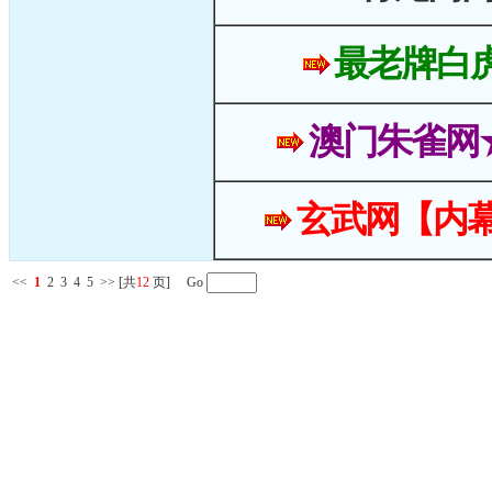
最老牌白
澳门朱雀网
玄武网【内幕
<<
1
2
3
4
5
>>
[共
12
页] Go