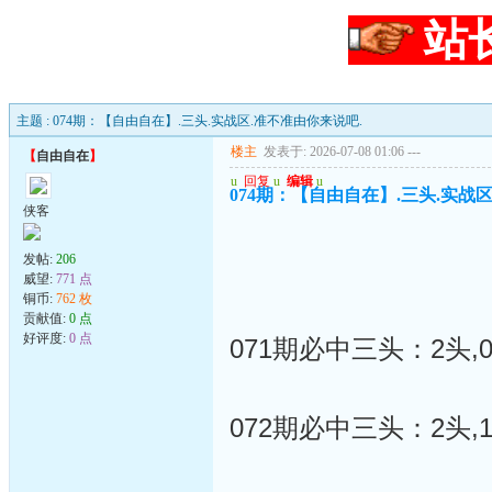
站
主题 : 074期：【自由自在】.三头.实战区.准不准由你来说吧.
楼主
发表于: 2026-07-08 01:06
---
【
自由自在
】
u
回复
u
编辑
u
074期：【自由自在】.三头.实战
侠客
发帖:
206
威望:
771 点
铜币:
762 枚
贡献值:
0 点
好评度:
0 点
071期必中三头：2头,0
072期必中三头：2头,1