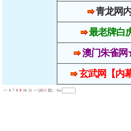
青龙网
最老牌白
澳门朱雀网
玄武网【内幕
<<
6
7
8
9
10
11
>>
[共
11
页] Go