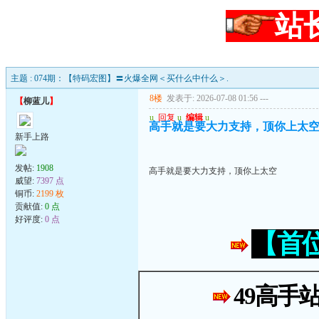
站
主题 : 074期：【特码宏图】〓火爆全网＜买什么中什么＞.
8楼
发表于: 2026-07-08 01:56
---
【
柳蓝儿
】
u
回复
u
编辑
u
高手就是要大力支持，顶你上太
新手上路
发帖:
1908
高手就是要大力支持，顶你上太空
威望:
7397 点
铜币:
2199 枚
贡献值:
0 点
好评度:
0 点
【首
49高手