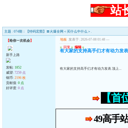
站
主题 : 074期：【特码宏图】〓火爆全网＜买什么中什么＞.
地板
发表于: 2026-07-08 01:48
---
【
给你一次机会
】
u
回复
u
编辑
u
有大家的支持高手们才有动力发表.顶
新手上路
发帖:
1852
有大家的支持高手们才有动力发表.顶上...
威望:
7259 点
铜币:
2196 枚
贡献值:
0 点
好评度:
0 点
【首
49高手