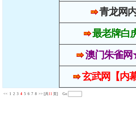
青龙网
最老牌白
澳门朱雀网
玄武网【内幕
<<
1
2
3
4
5
6
7
8
>>
[共
11
页] Go