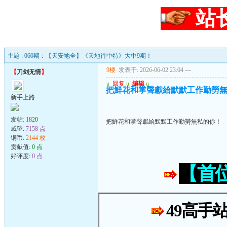
站
主题 : 060期：【天安地全】《天地肖中特》大中9期！
9楼
发表于: 2026-06-02 23:04
---
【
刀剑无情
】
u
回复
u
编辑
u
把鮮花和掌聲獻給默默工作勤勞
新手上路
发帖:
1820
把鮮花和掌聲獻給默默工作勤勞無私的伱！
威望:
7158 点
铜币:
2144 枚
贡献值:
0 点
好评度:
0 点
【首
49高手