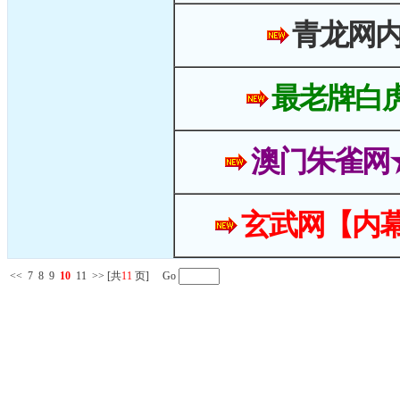
青龙网
最老牌白
澳门朱雀网
玄武网【内幕
<<
7
8
9
10
11
>>
[共
11
页] Go