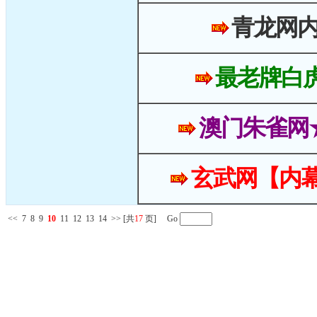
青龙网
最老牌白
澳门朱雀网
玄武网【内幕
<<
7
8
9
10
11
12
13
14
>>
[共
17
页] Go