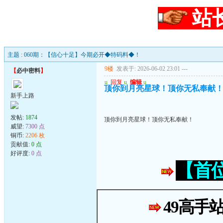
站
主题 : 060期：【信心十足】今期必开◆特码料◆！
9楼
发表于: 2026-06-02 23:01
---
【
必中密料
】
u
回复
u
编辑
u
顶你到月亮星球！顶你无私奉献
新手上路
发帖:
1874
顶你到月亮星球！顶你无私奉献！
威望:
7300 点
铜币:
2206 枚
贡献值:
0 点
好评度:
0 点
【首
49高手