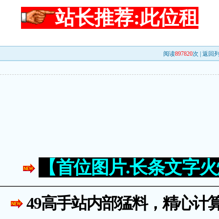
站长推荐:此位租
阅读
897820
次 |
返回
。
【首位图片.长条文字
49高手站内部猛料，精心计