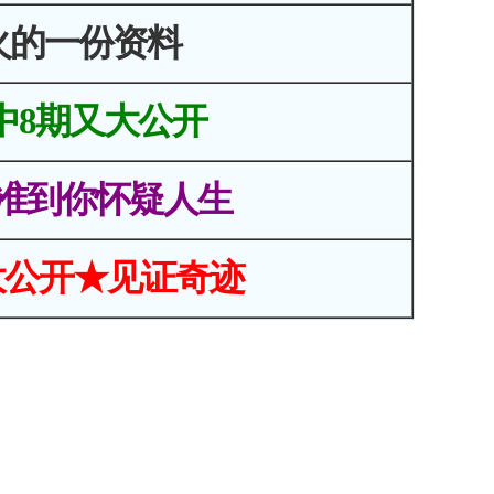
火的一份资料
中8期又大公开
准到你怀疑人生
大公开★见证奇迹