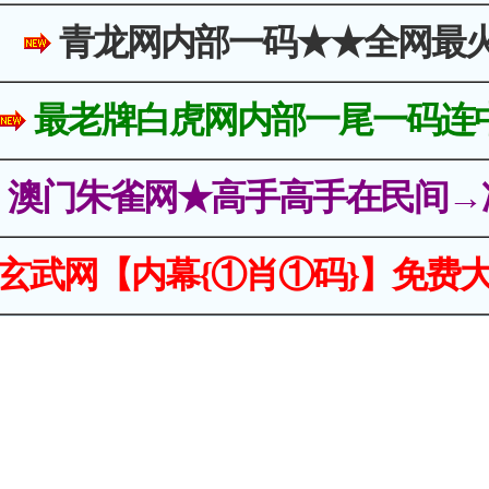
青龙网内部一码★★全网最
最老牌白虎网内部一尾一码连
澳门朱雀网★高手高手在民间→
玄武网【内幕{①肖①码}】免费