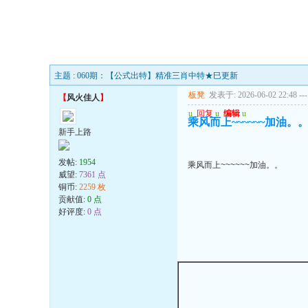
主题 : 060期：【公式出特】精准三肖中特★巳更新
板凳
发表于: 2026-06-02 22:48
---
【
风火佳人
】
u
回复
u
编辑
u
乘风而上~~~~~~加油。
新手上路
发帖:
1954
乘风而上~~~~~~加油。。
威望:
7361 点
铜币:
2259 枚
贡献值:
0 点
好评度:
0 点