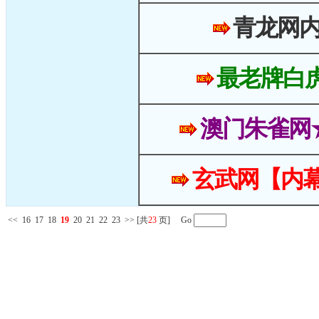
青龙网
最老牌白
澳门朱雀网
玄武网【内幕
<<
16
17
18
19
20
21
22
23
>>
[共
23
页] Go