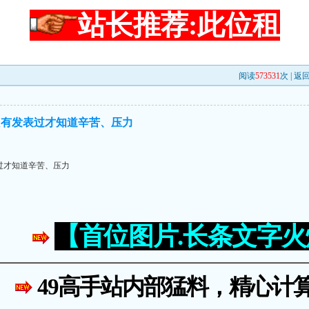
站长推荐:此位租
阅读
573531
次 |
返
只有发表过才知道辛苦、压力
过才知道辛苦、压力
【首位图片.长条文字
49高手站内部猛料，精心计