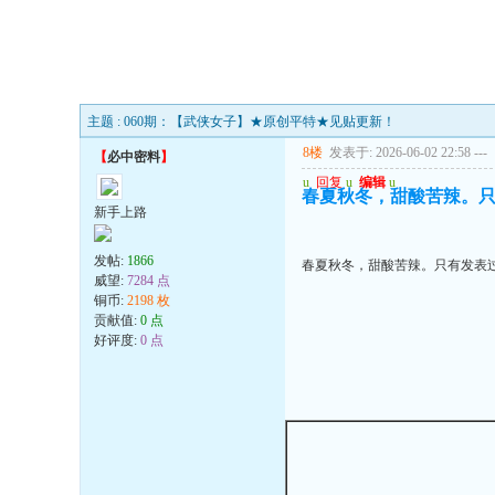
主题 : 060期：【武侠女子】★原创平特★见贴更新！
8楼
发表于: 2026-06-02 22:58
---
【
必中密料
】
u
回复
u
编辑
u
春夏秋冬，甜酸苦辣。
新手上路
发帖:
1866
春夏秋冬，甜酸苦辣。只有发表
威望:
7284 点
铜币:
2198 枚
贡献值:
0 点
好评度:
0 点