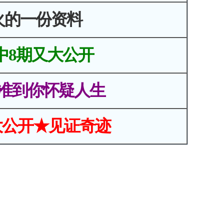
火的一份资料
中8期又大公开
准到你怀疑人生
大公开★见证奇迹