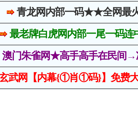
青龙网内部一码★★全网最
最老牌白虎网内部一尾一码连
澳门朱雀网★高手高手在民间→
玄武网【内幕{①肖①码}】免费