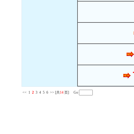
<<
1
2
3
4
5
6
>>
[共
14
页] Go