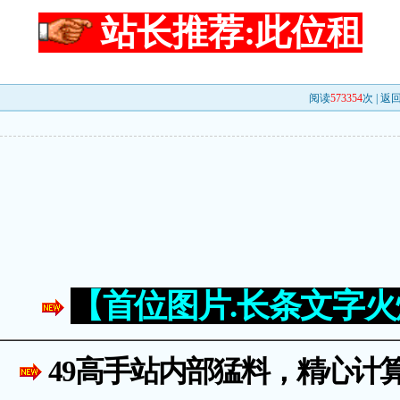
站长推荐:此位租
阅读
573354
次 |
返
【首位图片.长条文字
49高手站内部猛料，精心计