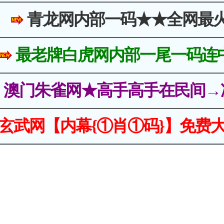
青龙网内部一码★★全网最
最老牌白虎网内部一尾一码连
澳门朱雀网★高手高手在民间→
玄武网【内幕{①肖①码}】免费