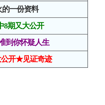
火的一份资料
中8期又大公开
准到你怀疑人生
大公开★见证奇迹