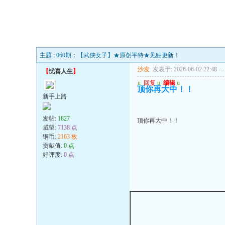
主题 : 060期：【武侠女子】★原创平特★见贴更新！
沙发
发表于: 2026-06-02 22:48
---
【
忧喜人生
】
u
回复
u
编辑
u
顶你再大中！！
新手上路
发帖:
1827
顶你再大中！！
威望:
7138 点
铜币:
2163 枚
贡献值:
0 点
好评度:
0 点