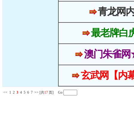
青龙网
最老牌白
澳门朱雀网
玄武网【内幕
<<
1
2
3
4
5
6
7
>>
[共
17
页] Go