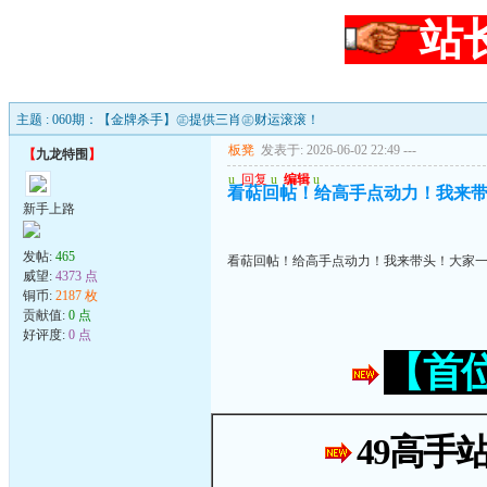
站
主题 : 060期：【金牌杀手】㊣提供三肖㊣财运滚滚！
板凳
发表于: 2026-06-02 22:49
---
【
九龙特围
】
u
回复
u
编辑
u
看萜回帖！给高手点动力！我来
新手上路
发帖:
465
看萜回帖！给高手点动力！我来带头！大家
威望:
4373 点
铜币:
2187 枚
贡献值:
0 点
好评度:
0 点
【首
49高手