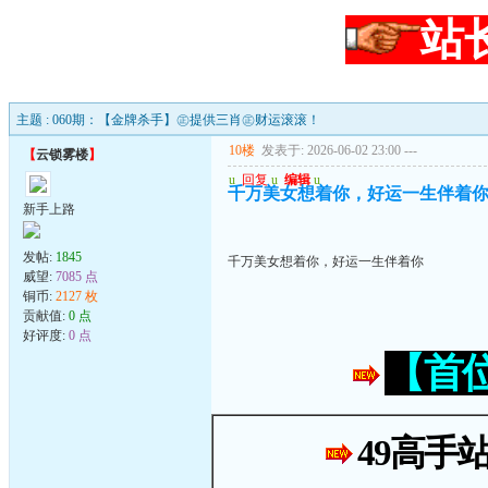
站
主题 : 060期：【金牌杀手】㊣提供三肖㊣财运滚滚！
10楼
发表于: 2026-06-02 23:00
---
【
云锁雾楼
】
u
回复
u
编辑
u
千万美女想着你，好运一生伴着
新手上路
发帖:
1845
千万美女想着你，好运一生伴着你
威望:
7085 点
铜币:
2127 枚
贡献值:
0 点
好评度:
0 点
【首
49高手