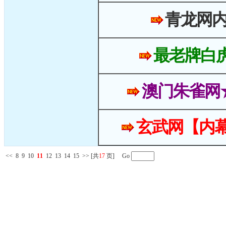
青龙网
最老牌白
澳门朱雀网
玄武网【内幕
<<
8
9
10
11
12
13
14
15
>>
[共
17
页] Go