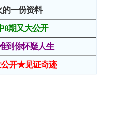
火的一份资料
中8期又大公开
准到你怀疑人生
大公开★见证奇迹