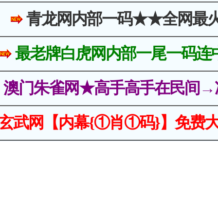
青龙网内部一码★★全网最
最老牌白虎网内部一尾一码连
澳门朱雀网★高手高手在民间→
玄武网【内幕{①肖①码}】免费