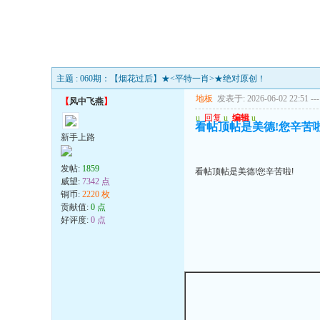
主题 : 060期：【烟花过后】★<平特一肖>★绝对原创！
地板
发表于: 2026-06-02 22:51
---
【
风中飞燕
】
u
回复
u
编辑
u
看帖顶帖是美德!您辛苦啦
新手上路
发帖:
1859
看帖顶帖是美德!您辛苦啦!
威望:
7342 点
铜币:
2220 枚
贡献值:
0 点
好评度:
0 点