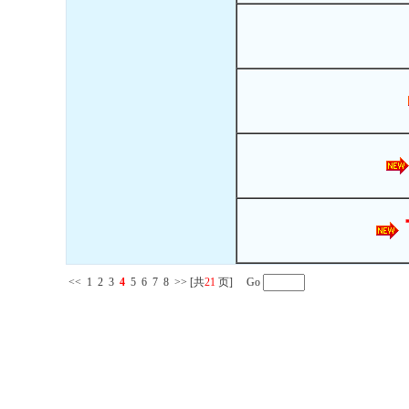
<<
1
2
3
4
5
6
7
8
>>
[共
21
页] Go