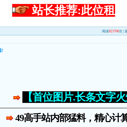
站长推荐:此位租
阅读
823700
次 |
!
【首位图片.长条文字
49高手站内部猛料，精心计