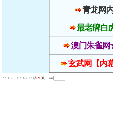
青龙网
最老牌白
澳门朱雀网
玄武网【内幕
<<
1
2
3
4
5
6
7
>>
[共
21
页] Go