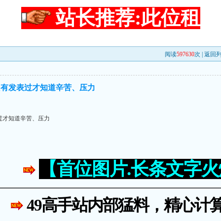
站长推荐:此位租
阅读
597630
次 |
返回
只有发表过才知道辛苦、压力
过才知道辛苦、压力
【首位图片.长条文字
49高手站内部猛料，精心计