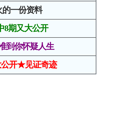
火的一份资料
中8期又大公开
准到你怀疑人生
大公开★见证奇迹