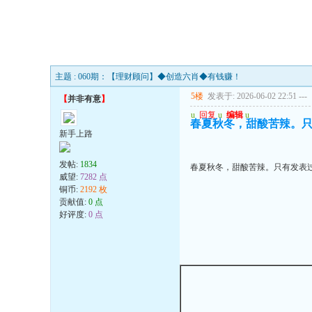
主题 : 060期：【理财顾问】◆创造六肖◆有钱赚！
5楼
发表于: 2026-06-02 22:51
---
【
并非有意
】
u
回复
u
编辑
u
春夏秋冬，甜酸苦辣。
新手上路
发帖:
1834
春夏秋冬，甜酸苦辣。只有发表
威望:
7282 点
铜币:
2192 枚
贡献值:
0 点
好评度:
0 点