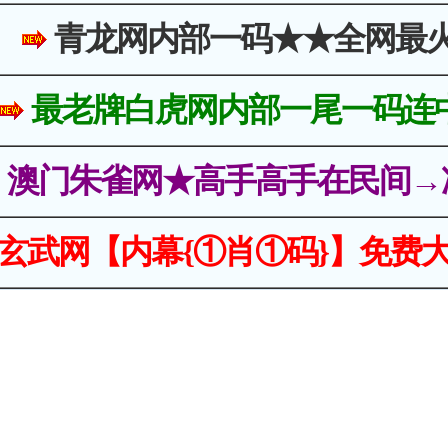
青龙网内部一码★★全网最
最老牌白虎网内部一尾一码连
澳门朱雀网★高手高手在民间→
玄武网【内幕{①肖①码}】免费