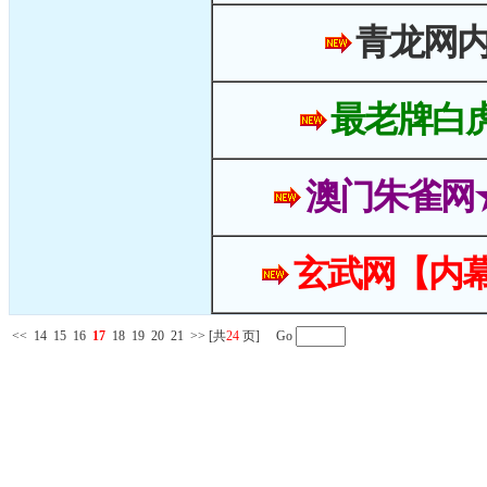
青龙网
最老牌白
澳门朱雀网
玄武网【内幕
<<
14
15
16
17
18
19
20
21
>>
[共
24
页] Go