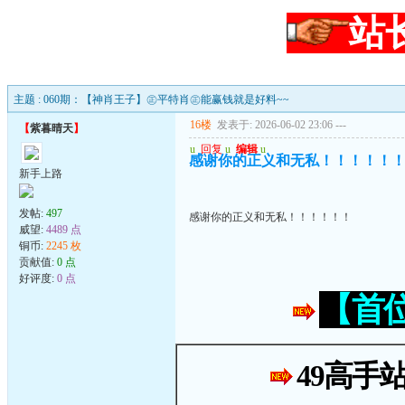
站
主题 : 060期：【神肖王子】㊣平特肖㊣能赢钱就是好料~~
16楼
发表于: 2026-06-02 23:06
---
【
紫暮晴天
】
u
回复
u
编辑
u
感谢你的正义和无私！！！！！
新手上路
发帖:
497
感谢你的正义和无私！！！！！！
威望:
4489 点
铜币:
2245 枚
贡献值:
0 点
好评度:
0 点
【首
49高手