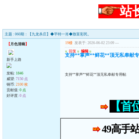
站
主题 : 060期：【九龙杀庄】◆平特一肖◆致富彩民。
19楼
发表于: 2026-06-02 23:09
---
【
月色清幽
】
u
回复
u
编辑
u
支持**掌声**鲜花**顶无私奉献
新手上路
发帖:
1846
支持**掌声**鲜花**顶无私奉献专用帖
威望:
7150 点
铜币:
2100 枚
贡献值:
0 点
好评度:
0 点
【首
49高手