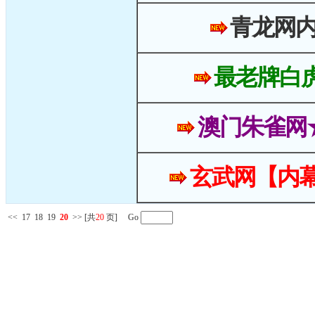
青龙网
最老牌白
澳门朱雀网
玄武网【内幕
<<
17
18
19
20
>>
[共
20
页] Go