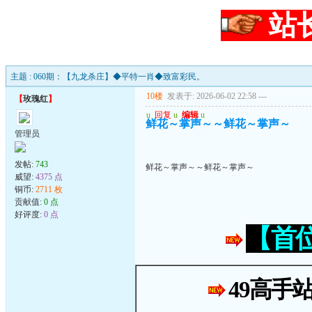
站
主题 : 060期：【九龙杀庄】◆平特一肖◆致富彩民。
10楼
发表于: 2026-06-02 22:58
---
【
玫瑰红
】
u
回复
u
编辑
u
鲜花～掌声～～鲜花～掌声～
管理员
发帖:
743
鲜花～掌声～～鲜花～掌声～
威望:
4375 点
铜币:
2711 枚
贡献值:
0 点
好评度:
0 点
【首
49高手