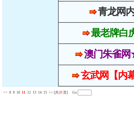
青龙网
最老牌白
澳门朱雀网
玄武网【内幕
<<
8
9
10
11
12
13
14
15
>>
[共
20
页] Go