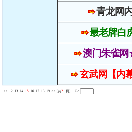
青龙网
最老牌白
澳门朱雀网
玄武网【内幕
<<
12
13
14
15
16
17
18
19
>>
[共
21
页] Go