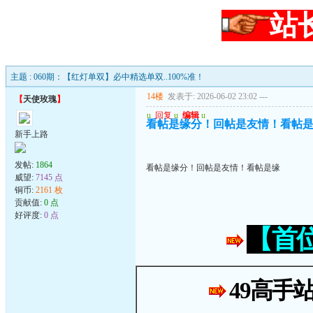
站
主题 : 060期：【红灯单双】必中精选单双..100%准！
14楼
发表于: 2026-06-02 23:02
---
【
天使玫瑰
】
u
回复
u
编辑
u
看帖是缘分！回帖是友情！看帖
新手上路
发帖:
1864
看帖是缘分！回帖是友情！看帖是缘
威望:
7145 点
铜币:
2161 枚
贡献值:
0 点
好评度:
0 点
【首
49高手