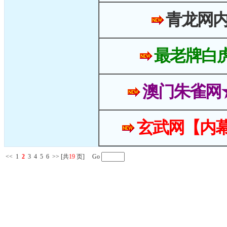
青龙网
最老牌白
澳门朱雀网
玄武网【内幕
<<
1
2
3
4
5
6
>>
[共
19
页] Go