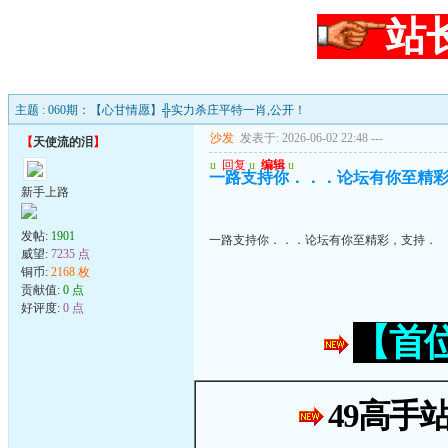
站
主题 : 060期：【心甘情愿】╬实力杀庄平特一肖,公开！
沙发
发表于: 2026-06-02 22:48
---
【
天使流的泪
】
u
回复
u
编辑
u
一路支持你．．．论坛有你至精
新手上路
发帖:
1901
一路支持你．．．论坛有你至精彩，支持．
威望:
7235 点
铜币:
2168 枚
贡献值:
0 点
好评度:
0 点
【首
49高手