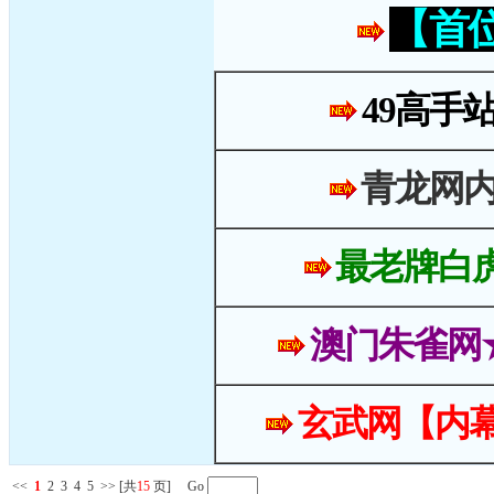
【首
49高手
青龙网
最老牌白
澳门朱雀网
玄武网【内幕
<<
1
2
3
4
5
>>
[共
15
页] Go