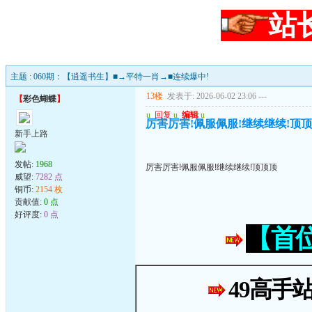
站
主题 : 060期：【逍遥书生】■→平特一肖→■连续爆中!
13楼
发表于: 2026-06-02 23:06
---
【
彩色蝴蝶
】
u
回复
u
编辑
u
厉害厉害!佩服佩服!继续继续!顶
新手上路
发帖:
1968
厉害厉害!佩服佩服!继续继续!顶顶顶
威望:
7282 点
铜币:
2154 枚
贡献值:
0 点
好评度:
0 点
【首
49高手