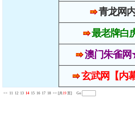
青龙网
最老牌白
澳门朱雀网
玄武网【内幕
<<
11
12
13
14
15
16
17
18
>>
[共
19
页] Go