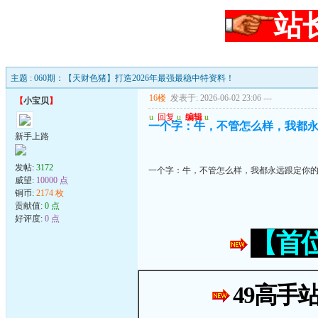
站
主题 : 060期：【天财色猪】打造2026年最强最稳中特资料！
16楼
发表于: 2026-06-02 23:06
---
【
小宝贝
】
u
回复
u
编辑
u
一个字：牛，不管怎么样，我都
新手上路
发帖:
3172
一个字：牛，不管怎么样，我都永远跟定你
威望:
10000 点
铜币:
2174 枚
贡献值:
0 点
好评度:
0 点
【首
49高手