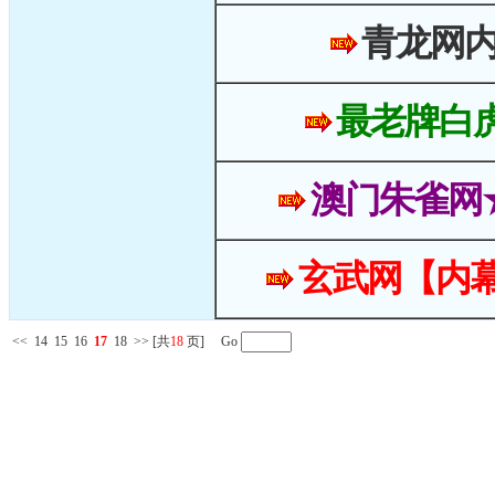
青龙网
最老牌白
澳门朱雀网
玄武网【内幕
<<
14
15
16
17
18
>>
[共
18
页] Go