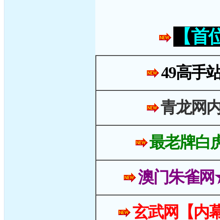
【首
49高手
青龙网
最老牌白
澳门朱雀网
玄武网【内幕