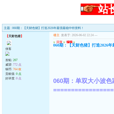
站
主题 : 060期：【天财色猪】打造2026年最强最稳中特资料！
楼主
发表于: 2026-06-02 22:24
---
【
天财色猪
】
u
回复
u
编辑
u
060期：【天财色猪】打造2026
侠客
发帖:
207
威望:
772 点
铜币:
764 枚
贡献值:
0 点
好评度:
0 点
060期：单双大小波色
=================