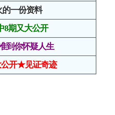
火的一份资料
中8期又大公开
准到你怀疑人生
大公开★见证奇迹