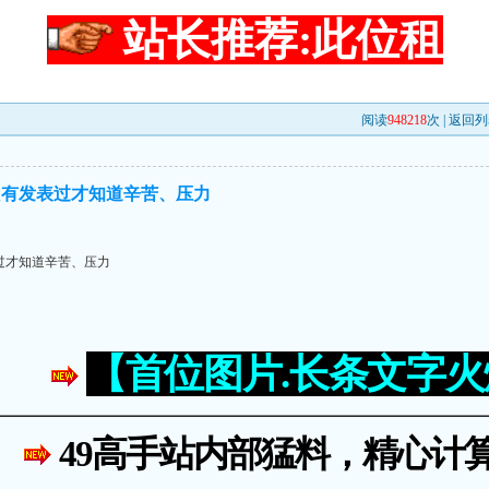
站长推荐:此位租
阅读
948218
次 |
返回列
只有发表过才知道辛苦、压力
过才知道辛苦、压力
【首位图片.长条文字
49高手站内部猛料，精心计