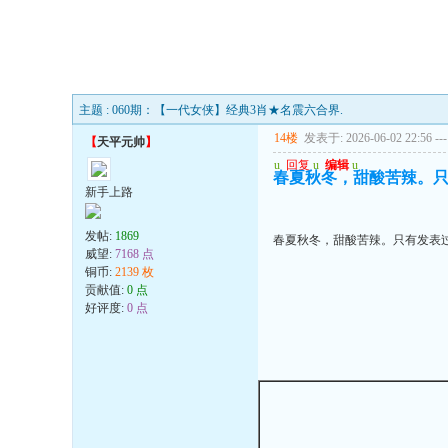
主题 : 060期：【一代女侠】经典3肖★名震六合界.
14楼
发表于: 2026-06-02 22:56
---
【
天平元帅
】
u
回复
u
编辑
u
春夏秋冬，甜酸苦辣。
新手上路
发帖:
1869
春夏秋冬，甜酸苦辣。只有发表
威望:
7168 点
铜币:
2139 枚
贡献值:
0 点
好评度:
0 点