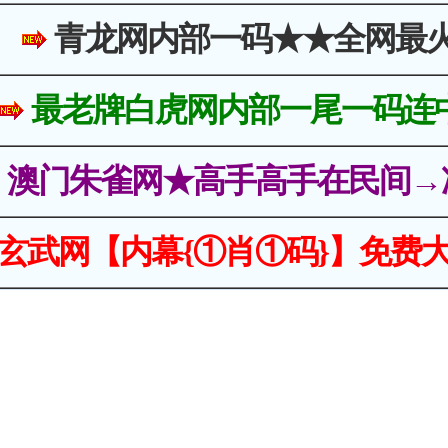
青龙网内部一码★★全网最
最老牌白虎网内部一尾一码连
澳门朱雀网★高手高手在民间→
玄武网【内幕{①肖①码}】免费