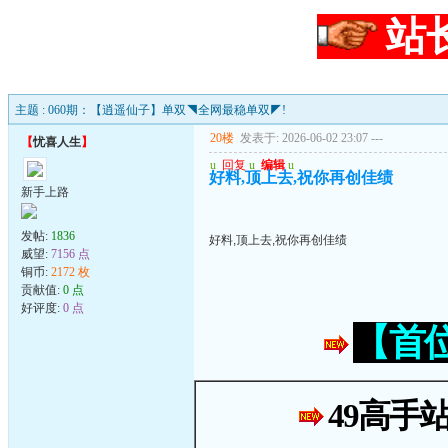
站
主题 : 060期：【逍遥仙子】单双◥全网最稳单双◤!
20楼
发表于: 2026-06-02 23:07
---
【
忧喜人生
】
u
回复
u
编辑
u
好料,顶上去,祝你再创佳绩
新手上路
发帖:
1836
好料,顶上去,祝你再创佳绩
威望:
7156 点
铜币:
2172 枚
贡献值:
0 点
好评度:
0 点
【首
49高手