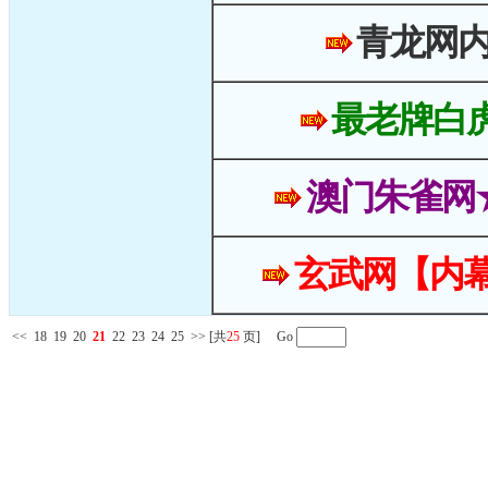
青龙网
最老牌白
澳门朱雀网
玄武网【内幕
<<
18
19
20
21
22
23
24
25
>>
[共
25
页] Go