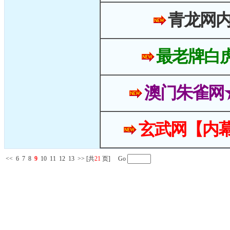
青龙网
最老牌白
澳门朱雀网
玄武网【内幕
<<
6
7
8
9
10
11
12
13
>>
[共
21
页] Go