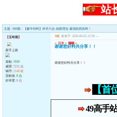
站
主题 : 060期：【蒙牛特料】科学六合-创新理念-最强的四肖料！
8楼
发表于: 2026-06-02 22:58
---
【
玉玲珑
】
u
回复
u
编辑
u
谢谢您好料共分享！！
新手上路
发帖:
1920
谢谢您好料共分享！！
威望:
7212 点
铜币:
2140 枚
贡献值:
0 点
好评度:
0 点
【首
49高手