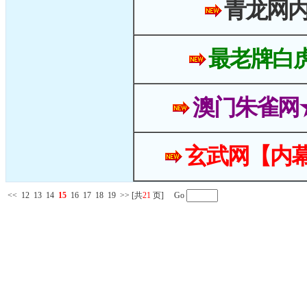
青龙网
最老牌白
澳门朱雀网
玄武网【内幕
<<
12
13
14
15
16
17
18
19
>>
[共
21
页] Go