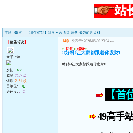
站
主题 : 060期：【蒙牛特料】科学六合-创新理念-最强的四肖料！
14楼
发表于: 2026-06-02 23:04
---
【
赌圣传说
】
u
回复
u
编辑
u
!!好料!让大家都跟着你发财!!
新手上路
!!好料!让大家都跟着你发财!!
发帖:
1838
威望:
7137 点
铜币:
2184 枚
贡献值:
0 点
【首
好评度:
0 点
49高手