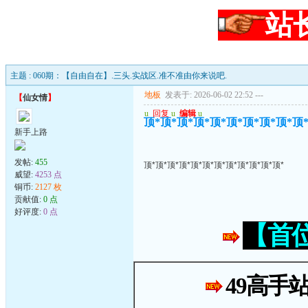
站
主题 : 060期：【自由自在】.三头.实战区.准不准由你来说吧.
地板
发表于: 2026-06-02 22:52
---
【
仙女情
】
u
回复
u
编辑
u
顶*顶*顶*顶*顶*顶*顶*顶*顶*顶
新手上路
发帖:
455
顶*顶*顶*顶*顶*顶*顶*顶*顶*顶*顶*顶*
威望:
4253 点
铜币:
2127 枚
贡献值:
0 点
好评度:
0 点
【首
49高手