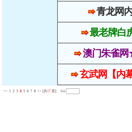
青龙网
最老牌白
澳门朱雀网
玄武网【内幕
<<
1
2
3
4
5
6
7
8
>>
[共
17
页] Go