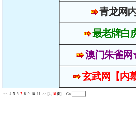
青龙网
最老牌白
澳门朱雀网
玄武网【内幕
<<
4
5
6
7
8
9
10
11
>>
[共
16
页] Go