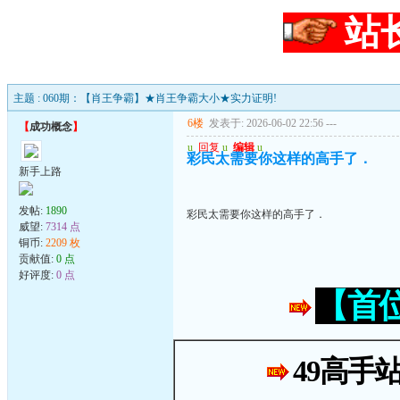
站
主题 : 060期：【肖王争霸】★肖王争霸大小★实力证明!
6楼
发表于: 2026-06-02 22:56
---
【
成功概念
】
u
回复
u
编辑
u
彩民太需要你这样的高手了．
新手上路
发帖:
1890
彩民太需要你这样的高手了．
威望:
7314 点
铜币:
2209 枚
贡献值:
0 点
好评度:
0 点
【首
49高手