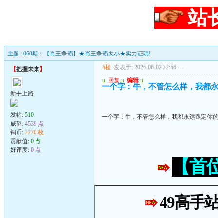
站
主题 : 060期：【肖王争霸】★肖王争霸大小★实力证明!
5楼
发表于: 2026-06-02 22:56
---
【
把握未来
】
u
回复
u
编辑
u
一个字：牛，不管怎么样，我都
新手上路
发帖:
510
一个字：牛，不管怎么样，我都永远跟定你
威望:
4539 点
铜币:
2270 枚
贡献值:
0 点
好评度:
0 点
【首
49高手