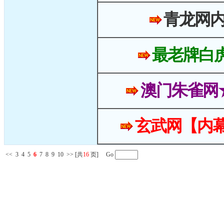
青龙网
最老牌白
澳门朱雀网
玄武网【内幕
<<
3
4
5
6
7
8
9
10
>>
[共
16
页] Go